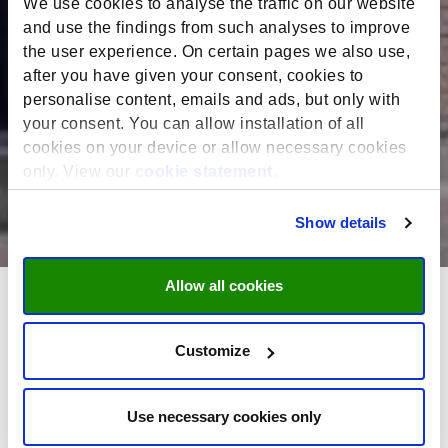
We use cookies to analyse the traffic on our website
and use the findings from such analyses to improve
the user experience. On certain pages we also use,
after you have given your consent, cookies to
personalise content, emails and ads, but only with
your consent. You can allow installation of all
cookies on your device or allow necessary cookies
only. View our
cookie statement
.
Show details
Allow all cookies
Hoe combineer je een carrière in digital marketing, ICT en
Customize
klimaatactie met een MBA? Mohildin Bushra, die in januari 2024
begon met de MSM Global Online MBA, weet daar als geen
ander een balans in te vinden. Halverwege het programma
Use necessary cookies only
reflecteert hij op zijn veelzijdige loopbaan en hoe de MBA zijn
toekomst vormgeeft.