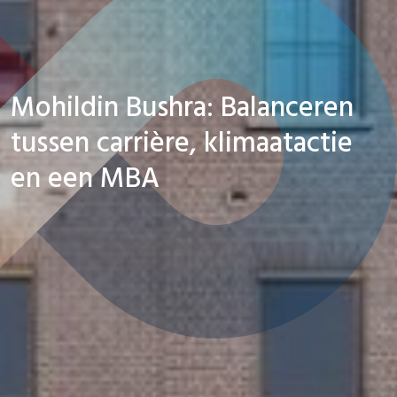
Mohildin Bushra: Balanceren
tussen carrière, klimaatactie
en een MBA