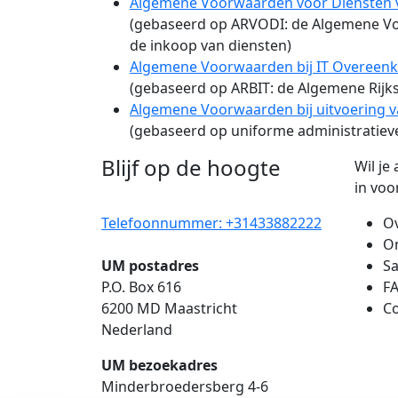
Algemene Voorwaarden voor Diensten va
(gebaseerd op ARVODI: de Algemene Voo
de inkoop van diensten)
Algemene Voorwaarden bij IT Overeenko
(gebaseerd op ARBIT: de Algemene Rijks
Algemene Voorwaarden bij uitvoering va
(gebaseerd op uniforme administratieve
Blijf op de hoogte
Wil je
in voo
Telefoonnummer: +31433882222
O
O
UM postadres
S
P.O. Box 616
F
6200 MD Maastricht
Co
Nederland
UM bezoekadres
Minderbroedersberg 4-6