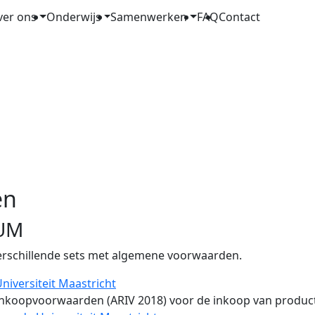
ver ons
Onderwijs
Samenwerken
FAQ
Contact
en
 UM
 verschillende sets met algemene voorwaarden.
iversiteit Maastricht
inkoopvoorwaarden (ARIV 2018) voor de inkoop van produc