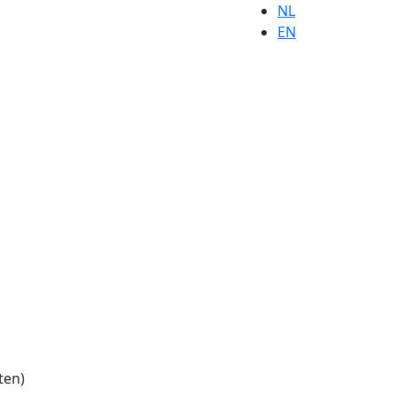
NL
EN
ten)