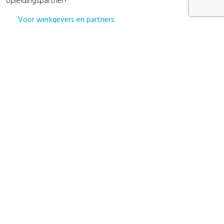
opleidingspartner?
Voor werkgevers en partners
Staat je vraag er niet bij?
Kun je het antwoord op je vraag niet vinden in onze FAQ? Neem
dan contact met ons op voor persoonlijk advies.
Neem contact op
Blijf op de hoogte