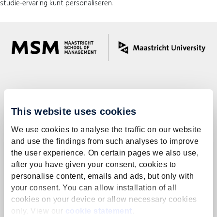
studie-ervaring kunt personaliseren.
MSM heeft een succesvolle staat van dienst van meer dan 70 jaar
in het aanbieden van wereldwijd managementonderwijs.
This website uses cookies
Studeren in een van de managementprogramma’s van MSM
betekent dat je profiteert van de persoonlijke benadering van
We use cookies to analyse the traffic on our website
MSM en de internationale leeromgeving.
and use the findings from such analyses to improve
the user experience. On certain pages we also use,
+31 (0)43 388 4422
after you have given your consent, cookies to
msm-infomail@maastrichtuniversity.nl
personalise content, emails and ads, but only with
your consent. You can allow installation of all
Lees meer
cookies on your device or allow necessary cookies
only. View our
cookie statement
.