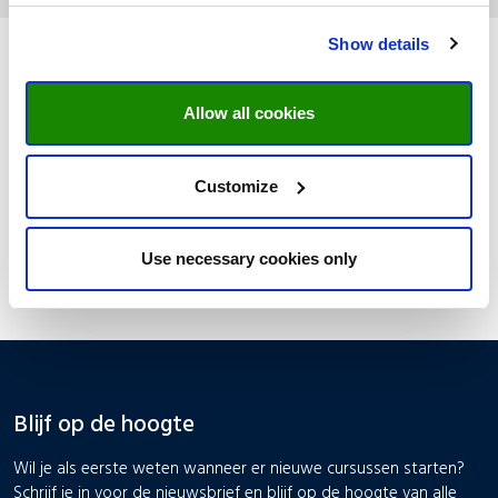
Show details
Schrijf je in voor deze cursus
Allow all cookies
Inschrijven
Customize
Lees de ervaring van een student
Use necessary cookies only
Blijf op de hoogte
Wil je als eerste weten wanneer er nieuwe cursussen starten?
Schrijf je in voor de nieuwsbrief en blijf op de hoogte van alle