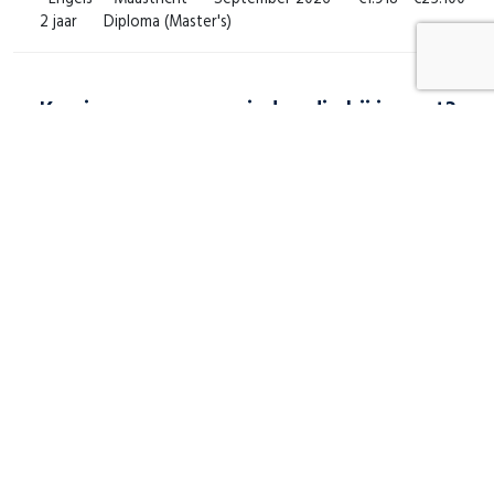
2 jaar
Diploma (Master's)
Kun je geen cursus vinden die bij je past?
Geen zorgen! Neem contact met ons op voor een cursus op
maat die perfect aansluit bij jouw specifieke behoeften en
wensen.
Aanmelden voor een cursusalert
Cursus op maat aanvragen
Executive Master | Rechten
Advanced Master in Privacy, Cybersecurity and