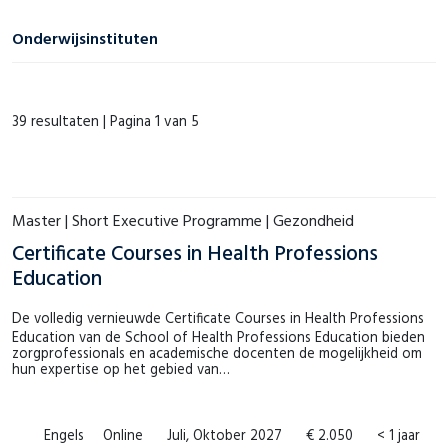
Op locatie
(26)
Meer tonen
€1 – €999
(16)
Nederlands
(4)
Onderwijsinstituten
€1.000 – €1.999
(2)
ECPC
(1)
€2.000 – €2.999
(3)
39 resultaten |
Pagina 1 van 5
Language Centre
(17)
€3.000 – €3.999
(5)
LAW.next
(0)
€4.000 – €4.999
(4)
MSM
(4)
Meer tonen
Master | Short Executive Programme | Gezondheid
SHE
(4)
Certificate Courses in Health Professions
Education
Meer tonen
De volledig vernieuwde Certificate Courses in Health Professions
Education van de School of Health Professions Education bieden
zorgprofessionals en academische docenten de mogelijkheid om
hun expertise op het gebied van…
Engels
Online
Juli, Oktober 2027
€ 2.050
< 1 jaar