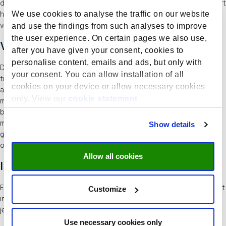
de kennis en tools om de digitale transformatie te faciliteren. Je leert
hoe je kan samenwerken met verschillende stakeholders en hoe je
We use cookies to analyse the traffic on our website
verandering teweegbrengt op organisatorisch niveau.
and use the findings from such analyses to improve
the user experience. On certain pages we also use,
Voor wie is deze cursus:
after you have given your consent, cookies to
personalise content, emails and ads, but only with
De kansen voor experts op het gebied van gezondheid en digitale
your consent. You can allow installation of all
transformatie worden de komende jaren naar verwachting
cookies on your device or allow necessary cookies
aanzienlijk groter, aangezien er meer experts nodig zijn die de
only. View our
cookie statement
.
mogelijkheden, maar ook de beperkingen van digitale technologie
begrijpen om de gezondheidszorg op een innovatieve en duurzame
manier te transformeren. Dit is een masterprogramma voor
Show details
gezondheidszorg consultants, project managers, beleidsadviseurs,
onderzoekers, ondernemers.
Allow all cookies
Investering:
Er zijn twee soorten collegegelden: het wettelijke collegegeld en het
Customize
instellingscollegegeld. Het bedrag dat je moet betalen hangt af van
je situatie. Bezoek onze website voor gedetailleerde informatie.
Use necessary cookies only