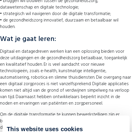
• bruggen wil bouwen tussen de gezondheidszorg,
datawetenschap en digitale technologie;
• strategisch wil navigeren door de digitale transformatie;
• de gezondheidszorg innovatief, duurzaam en betaalbaar wil
houden.
Wat je gaat leren:
Digitaal en datagedreven werken kan een oplossing bieden voor
deze uitdagingen en de gezondheidszorg betaalbaar, toegankelijk
en kwalitatief houden. Er is veel aandacht voor nieuwe
technologieën, zoals e-health, kunstmatige intelligentie,
automatisering, robotica en slimme thuisdiensten. Die overgang naar
een digitaal zorgproces is niet vanzelfsprekend. Digitale applicaties
komen niet altijd van de grond of verdwijnen simpelweg na verloop
van tijd. Daarnaast hebben ontwikkelaars beperkt inzicht in de
noden en ervaringen van patiënten en zorgpersoneel.
Om de digitale transformatie te kunnen bewerkstelligen zijn er
bruggenbouwers nodig die kennis hebben van zowel
datawetenschap als de gezondheidszorg. Dit programma geeft je
This website uses cookies