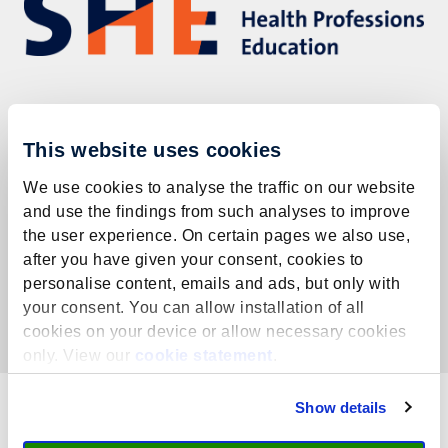
SHE voert hoogwaardig interdisciplinair onderzoek uit naar het
onderwijs van zorgprofessionals, met maatschappelijke
This website uses cookies
relevantie, en werkt nauw samen met partners op regionaal,
nationaal en internationaal niveau, waaronder binnen de EU.
We use cookies to analyse the traffic on our website
and use the findings from such analyses to improve
+31 43 388 5798
the user experience. On certain pages we also use,
after you have given your consent, cookies to
she@maastrichtuniversity.nl
personalise content, emails and ads, but only with
your consent. You can allow installation of all
Lees meer
cookies on your device or allow necessary cookies
only. View our
cookie statement
.
Show details
Schrijf je in voor deze cursus