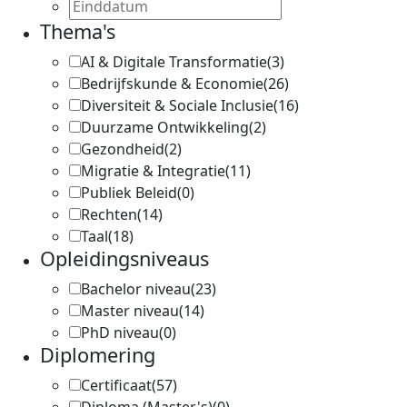
Thema's
AI & Digitale Transformatie
(3)
Bedrijfskunde & Economie
(26)
Diversiteit & Sociale Inclusie
(16)
Duurzame Ontwikkeling
(2)
Gezondheid
(2)
Migratie & Integratie
(11)
Publiek Beleid
(0)
Rechten
(14)
Taal
(18)
Opleidingsniveaus
Bachelor niveau
(23)
Master niveau
(14)
PhD niveau
(0)
Diplomering
Certificaat
(57)