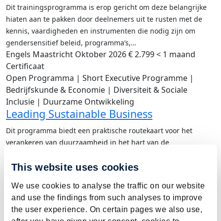
Dit trainingsprogramma is erop gericht om deze belangrijke
hiaten aan te pakken door deelnemers uit te rusten met de
kennis, vaardigheden en instrumenten die nodig zijn om
gendersensitief beleid, programma’s,…
Engels
Maastricht
Oktober 2026
€ 2.799
< 1 maand
Certificaat
Open Programma | Short Executive Programme |
Bedrijfskunde & Economie | Diversiteit & Sociale
Inclusie | Duurzame Ontwikkeling
Leading Sustainable Business
Dit programma biedt een praktische routekaart voor het
verankeren van duurzaamheid in het hart van de
bedrijfsstrategie, waarbij Corporate Social Responsibility (CSR),
duurzaam financieel beheer en Environmental, Social and
This website uses cookies
Governance…
We use cookies to analyse the traffic on our website
Engels
Maastricht
TBD
€ 2.799
< 1 maand
Certificaat
and use the findings from such analyses to improve
Open Programma | Short Executive Programme |
the user experience. On certain pages we also use,
Bedrijfskunde & Economie