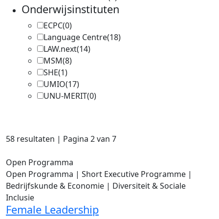
Onderwijsinstituten
ECPC
(0)
Language Centre
(18)
LAW.next
(14)
MSM
(8)
SHE
(1)
UMIO
(17)
UNU-MERIT
(0)
58 resultaten |
Pagina 2 van 7
Open Programma
Open Programma | Short Executive Programme |
Bedrijfskunde & Economie | Diversiteit & Sociale
Inclusie
Female Leadership