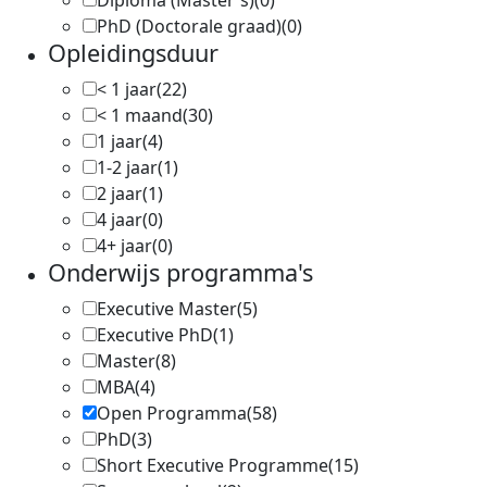
Diploma (Master's)
(0)
PhD (Doctorale graad)
(0)
Opleidingsduur
< 1 jaar
(22)
< 1 maand
(30)
1 jaar
(4)
1-2 jaar
(1)
2 jaar
(1)
4 jaar
(0)
4+ jaar
(0)
Onderwijs programma's
Executive Master
(5)
Executive PhD
(1)
Master
(8)
MBA
(4)
Open Programma
(58)
PhD
(3)
Short Executive Programme
(15)