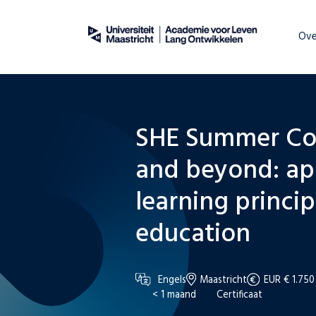
Over
WordPress
Ove
SHE Summer Cou
and beyond: ap
learning princip
education
Engels
Maastricht
EUR € 1.750
< 1 maand
Certificaat