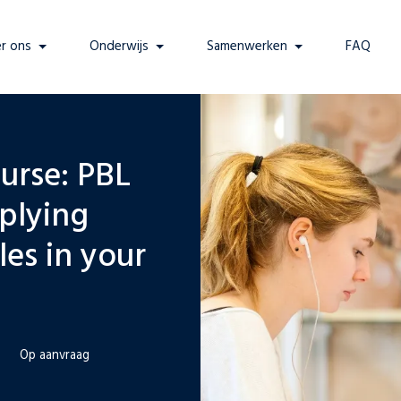
r ons
Onderwijs
Samenwerken
FAQ
rse: PBL
plying
les in your
Op aanvraag