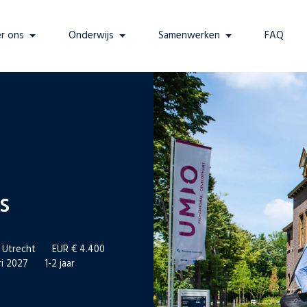
r ons
Onderwijs
Samenwerken
FAQ
s
 Utrecht
EUR € 4.400
ri 2027
1-2 jaar