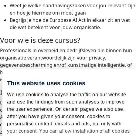
Weet je welke handhavingszaken voor jou relevant zijn
en hoe je hiermee om moet gaan
Begrijp je hoe de Europese AI Act in elkaar zit en wat
die wet betekent voor jouw organisatie.
Voor wie is deze cursus?
Professionals in overheid en bedrijfsleven die binnen hun
organisatie verantwoordelijk zijn voor privacy,
gegevensbescherming en/of kunstmatige intelligentie, of
hier meer over willen weten. Basiskennis van de AVG/GDPR
is gewenst.
This website uses cookies
Investering
We use cookies to analyse the traffic on our website
and use the findings from such analyses to improve
De cursuskosten bedragen € 669,- inclusief digitaal
the user experience. On certain pages we also use,
cursusmateriaal en uitgebreide lunch.
after you have given your consent, cookies to
Als UM-alumnus geniet u steeds van 10% korting op onze
personalise content, emails and ads, but only with
cursusprijs. Leden van de rechterlijke macht ontvangen
your consent. You can allow installation of all cookies
zelfs 25% korting.